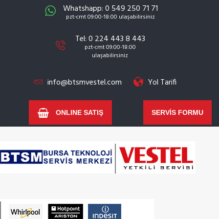
Whatshapp: 0 549 250 71 71
pzt-cmt 09:00-18:00 ulaşabilirsiniz
Tel: 0 224 443 8 443
pzt-cmt 09:00-18:00
ulaşabilirsiniz
info@btsmvestel.com
Yol Tarifi
ONLINE SATIŞ
SERVİS FORMU