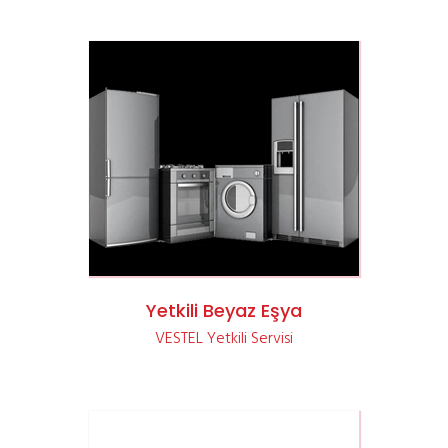
VESTEL Yetkili Beyaz Eşya Servisi
Yetkili Beyaz Eşya
VESTEL Yetkili Servisi